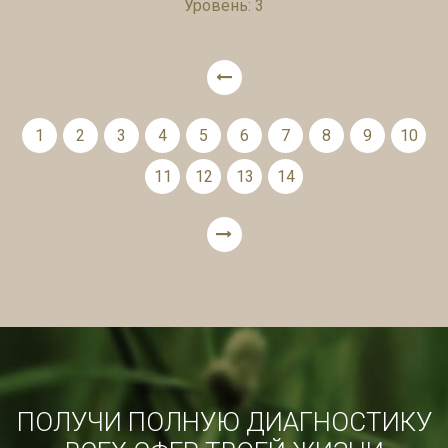
Уровень: 3
1
2
3
4
5
6
7
8
9
10
11
12
13
14
ПОЛУЧИ ПОЛНУЮ ДИАГНОСТИКУ