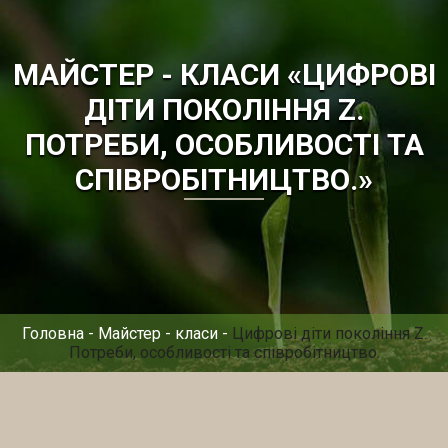
МАЙСТЕР - КЛАСИ «ЦИФРОВІ
ДІТИ ПОКОЛІННЯ Z.
ПОТРЕБИ, ОСОБЛИВОСТІ ТА
СПІВРОБІТНИЦТВО.»
Головна
-
Майстер - класи
-
Цифрові діти покоління Z.
Потреби, особливості та співробітництво.